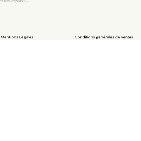
Email :
bienvenue@domainedubelvedere.com
Adresse : 1197 chemin de Cougoulet 82110 Montagudet
Mentions Légales
Conditions générales de ventes