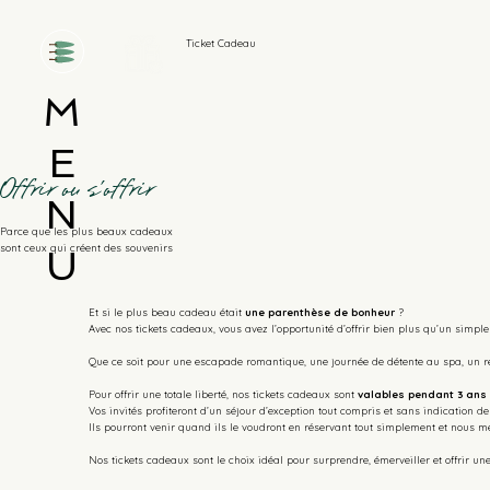
Ticket Cadeau
M
E
Offrir ou s'offrir
N
Parce que les plus beaux cadeaux
sont ceux qui créent des souvenirs
U
Et si le plus beau cadeau était
une parenthèse de bonheur
?
Avec nos tickets cadeaux, vous avez l’opportunité d’offrir bien plus qu’un simp
Que ce soit pour une escapade romantique, une journée de détente au spa, un 
Pour offrir une totale liberté, nos tickets cadeaux sont
valables pendant 3 ans 
Vos invités profiteront d’un séjour d’exception tout compris et sans indication de
Ils pourront venir quand ils le voudront en réservant tout simplement et nous m
Nos tickets cadeaux sont le choix idéal pour surprendre, émerveiller et offrir