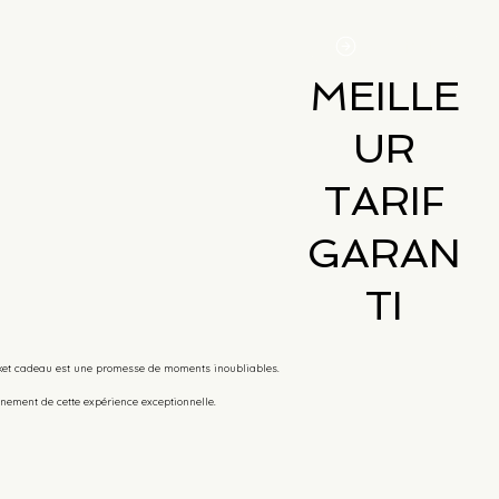
Réserver
MEILLE
UR
TARIF
GARAN
TI
ket cadeau est une promesse de moments inoubliables.
leinement de cette expérience exceptionnelle.