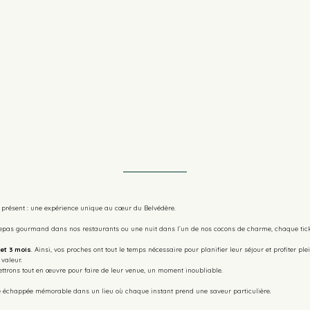
le présent : une expérience unique au cœur du Belvédère.
repas gourmand dans nos restaurants ou une nuit dans l’un de nos cocons de charme, chaque tic
et 3 mois
. Ainsi, vos proches ont tout le temps nécessaire pour planifier leur séjour et profiter p
 valeur.
ettrons tout en œuvre pour faire de leur venue, un moment inoubliable.
 une échappée mémorable dans un lieu où chaque instant prend une saveur particulière.